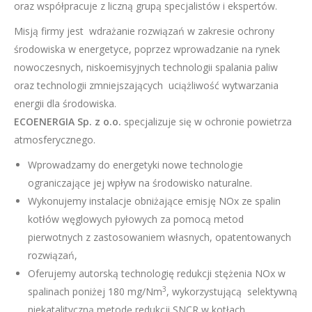
oraz współpracuje z liczną grupą specjalistów i ekspertów.
Misją firmy jest wdrażanie rozwiązań w zakresie ochrony
środowiska w energetyce, poprzez wprowadzanie na rynek
nowoczesnych, niskoemisyjnych technologii spalania paliw
oraz technologii zmniejszających uciążliwość wytwarzania
energii dla środowiska.
ECOENERGIA Sp. z o.o.
specjalizuje się w ochronie powietrza
atmosferycznego.
Wprowadzamy do energetyki nowe technologie
ograniczające jej wpływ na środowisko naturalne.
Wykonujemy instalacje obniżające emisję NOx ze spalin
kotłów węglowych pyłowych za pomocą metod
pierwotnych z zastosowaniem własnych, opatentowanych
rozwiązań,
Oferujemy autorską technologię redukcji stężenia NOx w
3
spalinach poniżej 180 mg/Nm
, wykorzystującą selektywną
niekatalityczną metodę redukcji SNCR w kotłach