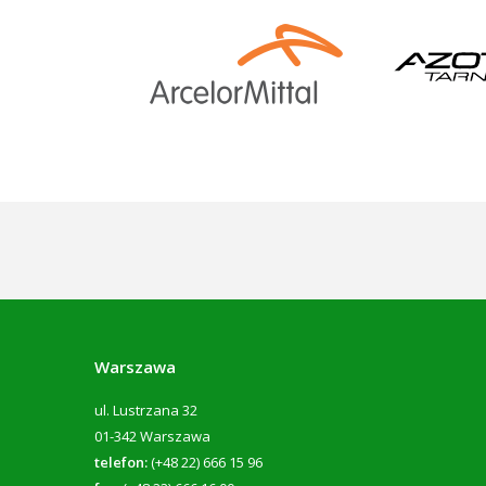
Warszawa
ul. Lustrzana 32
01-342 Warszawa
telefon:
(+48 22) 666 15 96