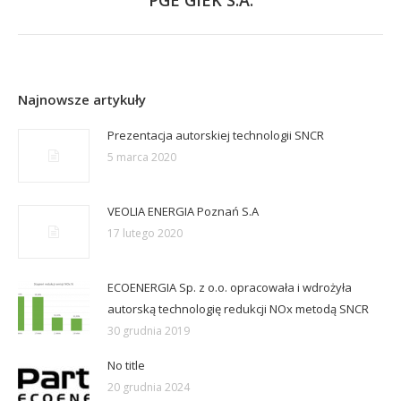
PGE GIEK S.A.
post:
Najnowsze artykuły
Prezentacja autorskiej technologii SNCR
5 marca 2020
VEOLIA ENERGIA Poznań S.A
17 lutego 2020
ECOENERGIA Sp. z o.o. opracowała i wdrożyła
autorską technologię redukcji NOx metodą SNCR
30 grudnia 2019
No title
20 grudnia 2024