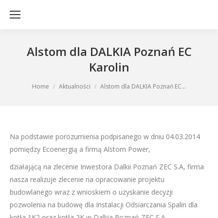
Alstom dla DALKIA Poznań EC
Karolin
You are here:
Home
Aktualności
Alstom dla DALKIA Poznań EC…
Na podstawie porozumienia podpisanego w dniu 04.03.2014
pomiędzy Ecoenergią a firmą Alstom Power,
działającą na zlecenie Inwestora Dalkii Poznań ZEC S.A, firma
nasza realizuje zlecenie na opracowanie projektu
budowlanego wraz z wnioskiem o uzyskanie decyzji
pozwolenia na budowę dla Instalacji Odsiarczania Spalin dla
kotła 1K2 oraz kotła 2K w Dalkia Poznań ZEC S.A. –