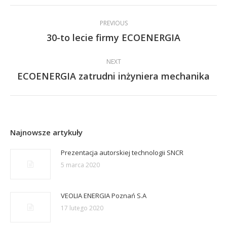
Post
PREVIOUS
navigation
30-to lecie firmy ECOENERGIA
Previous
post:
NEXT
ECOENERGIA zatrudni inżyniera mechanika
Next
post:
Najnowsze artykuły
Prezentacja autorskiej technologii SNCR
5 marca 2020
VEOLIA ENERGIA Poznań S.A
17 lutego 2020