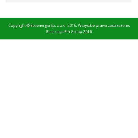
Copyright
Ecoenergia Sp. z o.o. 2016. Wszystkie prawa zastrzeżone.
Realizacja
Pm Group 2016