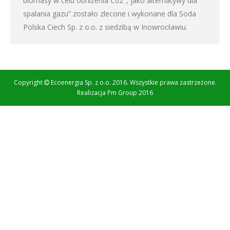
biomasy w celu obniżenia C02″, jako alternatywy dla
spalania gazu” zostało zlecone i wykonane dla Soda
Polska Ciech Sp. z o.o. z siedzibą w Inowrocławiu.
Copyright
Ecoenergia Sp. z o.o. 2016. Wszystkie prawa zastrzeżone.
Realizacja
Pm Group 2016