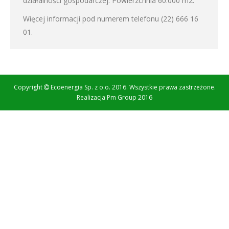
działalności gospodarczej. Powierzchnia 60.000 m2.
Więcej informacji pod numerem telefonu (22) 666 16
01.
Copyright
Ecoenergia Sp. z o.o. 2016. Wszystkie prawa zastrzeżone.
Realizacja
Pm Group 2016