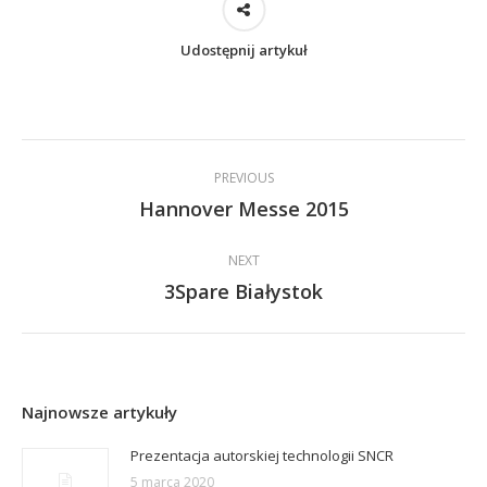
Udostępnij artykuł
Post
PREVIOUS
navigation
Hannover Messe 2015
Previous
post:
NEXT
3Spare Białystok
Next
post:
Najnowsze artykuły
Prezentacja autorskiej technologii SNCR
5 marca 2020