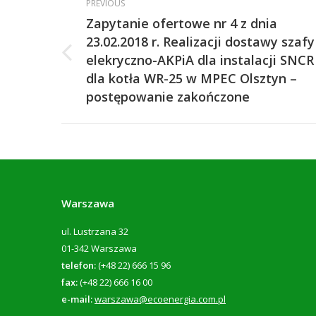
PREVIOUS
navigation
Zapytanie ofertowe nr 4 z dnia
23.02.2018 r. Realizacji dostawy szafy
elekryczno-AKPiA dla instalacji SNCR
Previous
dla kotła WR-25 w MPEC Olsztyn –
post:
postępowanie zakończone
Warszawa
ul. Lustrzana 32
01-342 Warszawa
telefon:
(+48 22) 666 15 96
fax:
(+48 22) 666 16 00
e-mail:
warszawa@ecoenergia.com.pl