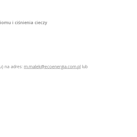
omu i ciśnienia cieczy
u) na adres:
m.malek@ecoenergia.com.pl
lub