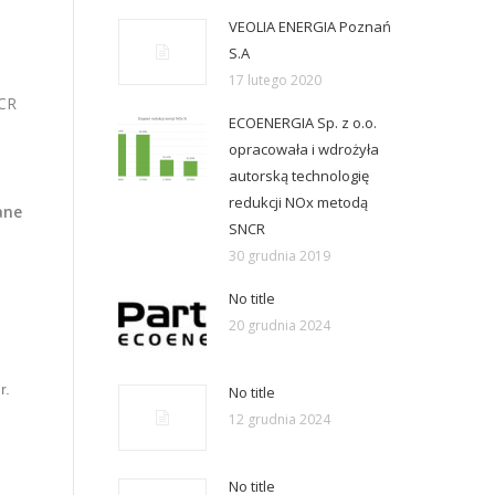
VEOLIA ENERGIA Poznań
S.A
17 lutego 2020
NCR
ECOENERGIA Sp. z o.o.
opracowała i wdrożyła
autorską technologię
redukcji NOx metodą
ane
SNCR
30 grudnia 2019
No title
20 grudnia 2024
8
r.
No title
12 grudnia 2024
No title