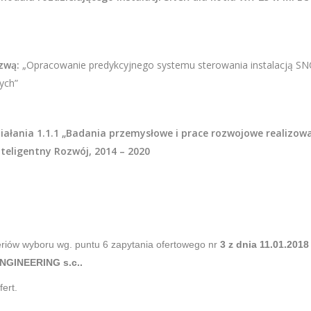
zwą:
„Opracowanie predykcyjnego systemu sterowania instalacją S
ych”
ziałania 1.1.1 „Badania przemysłowe i prace rozwojowe realizow
teligentny Rozwój, 2014 – 2020
eriów wyboru wg. puntu 6 zapytania ofertowego nr
3 z dnia 11.01.201
NGINEERING s.c.
.
ert.