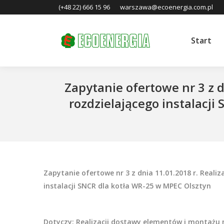
(+48 22) 666 15 96
warszawa@ecoenergia.com.pl
Start
Zapytanie ofertowe nr 3 z 
rozdzielającego instalacj
You are here:
Zapytanie ofertowe nr 3 z dnia 11.01.2018 r. Real
instalacji SNCR dla kotła WR-25 w MPEC Olsztyn
Dotyczy: Realizacji dostawy elementów i montażu 