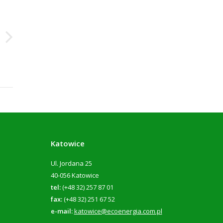
Katowice
Ul. Jordana 25
40-056 Katowice
tel:
(+48 32) 257 87 01
fax:
(+48 32) 251 67 52
e-mail:
katowice@ecoenergia.com.pl