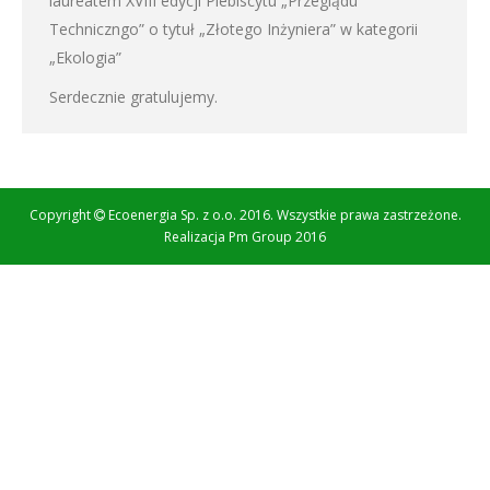
laureatem XVIII edycji Plebiscytu „Przeglądu
Techniczngo” o tytuł „Złotego Inżyniera” w kategorii
„Ekologia”
Serdecznie gratulujemy.
Copyright
Ecoenergia Sp. z o.o. 2016. Wszystkie prawa zastrzeżone.
Realizacja
Pm Group 2016