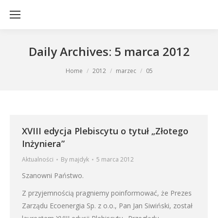
Daily Archives:
5 marca 2012
You are here:
Home
2012
marzec
05
XVIII edycja Plebiscytu o tytuł „Złotego
Inżyniera”
Aktualności
By
majdyk
5 marca 2012
Szanowni Państwo.
Z przyjemnością pragniemy poinformować, że Prezes
Zarządu Ecoenergia Sp. z o.o., Pan Jan Siwiński, został