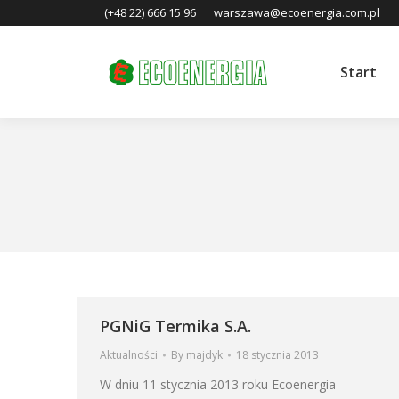
(+48 22) 666 15 96
warszawa@ecoenergia.com.pl
Start
You are here:
PGNiG Termika S.A.
Aktualności
By
majdyk
18 stycznia 2013
W dniu 11 stycznia 2013 roku Ecoenergia