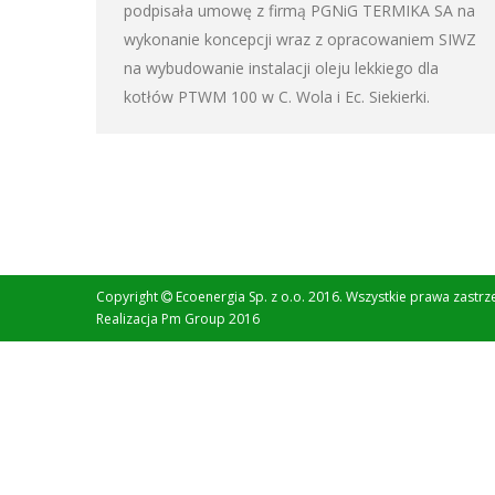
podpisała umowę z firmą PGNiG TERMIKA SA na
wykonanie koncepcji wraz z opracowaniem SIWZ
na wybudowanie instalacji oleju lekkiego dla
kotłów PTWM 100 w C. Wola i Ec. Siekierki.
Copyright
Ecoenergia Sp. z o.o. 2016. Wszystkie prawa zastrz
Realizacja
Pm Group 2016