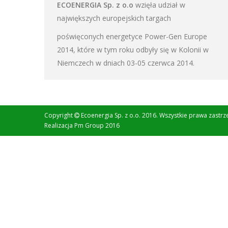
ECOENERGIA Sp. z o.o
wzięła udział w
największych europejskich targach
poświęconych energetyce Power-Gen Europe
2014, które w tym roku odbyły się w Kolonii w
Niemczech w dniach 03-05 czerwca 2014.
Copyright
Ecoenergia Sp. z o.o. 2016. Wszystkie prawa zastrz
Realizacja
Pm Group 2016