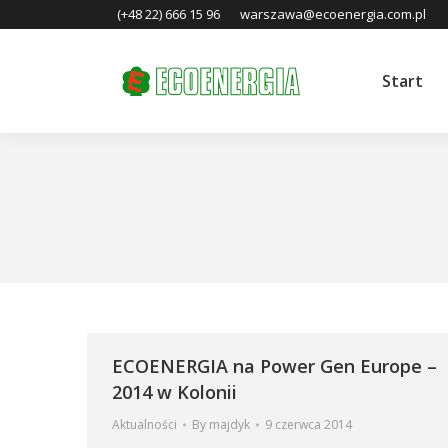
(+48 22) 666 15 96
warszawa@ecoenergia.com.pl
Start
You are here:
ECOENERGIA na Power Gen Europe –
2014 w Kolonii
Aktualności
By
majdyk
9 czerwca 2014